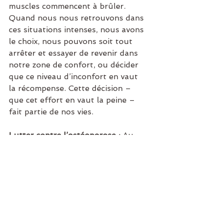
muscles commencent à brûler.
Quand nous nous retrouvons dans 
ces situations intenses, nous avons 
le choix, nous pouvons soit tout 
arrêter et essayer de revenir dans 
notre zone de confort, ou décider 
que ce niveau d’inconfort en vaut 
la récompense. Cette décision – 
que cet effort en vaut la peine – 
fait partie de nos vies.
Lutter contre l’ostéoporose :
 Au 
fur et à mesure que vous 
vieillissez, vous perdez 
naturellement en masse 
musculaire et en masse osseuse. 
Cette situation est 
particulièrement préoccupante 
chez les femmes, dont les os sont 