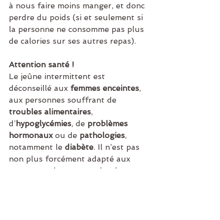
à nous faire moins manger, et donc 
perdre du poids (si et seulement si 
la personne ne consomme pas plus 
de calories sur ses autres repas).
Attention santé !
Le jeûne intermittent est 
déconseillé aux 
femmes enceintes
, 
aux personnes souffrant de 
troubles alimentaires
, 
d’
hypoglycémies
, de 
problèmes 
hormonaux
 ou de 
pathologies
, 
notamment le 
diabète
. Il n’est pas 
non plus forcément adapté aux 
personnes devant prendre des 
médicaments
. Si vous suivez un 
traitement, 
demandez conseil à 
votre médecin
 avant de vous lancer.